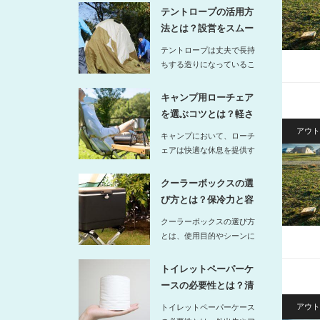
素材サイズ…
テントロープの活用方
法とは？設営をスムー
ズにする結…
テントロープは丈夫で長持
ちする造りになっているこ
とから、様々なシーンで活
用するこ…
キャンプ用ローチェア
を選ぶコツとは？軽さ
と安定感の…
アウト
キャンプにおいて、ローチ
ェアは快適な休息を提供す
る重要なアイテムですが、
選ぶ際に…
クーラーボックスの選
び方とは？保冷力と容
量の目安を…
クーラーボックスの選び方
とは、使用目的やシーンに
合わせて保冷力と容量を適
切に見極…
トイレットペーパーケ
ースの必要性とは？清
潔に持ち歩…
アウト
トイレットペーパーケース