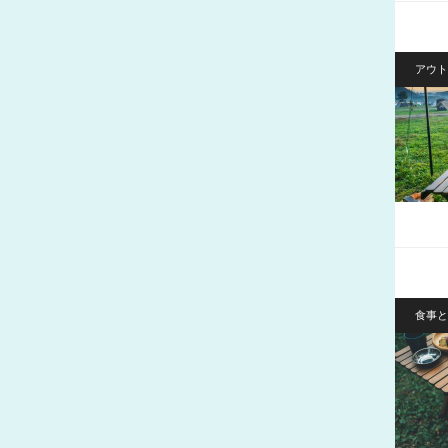
アウト
食事と