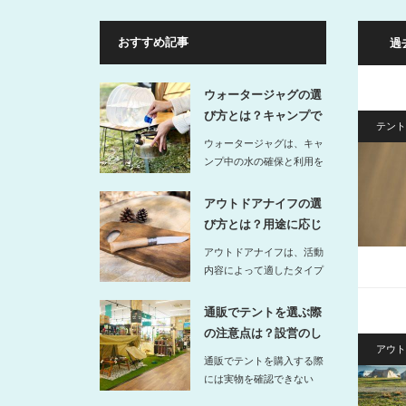
おすすめ記事
過
ウォータージャグの選
び方とは？キャンプで
テント
役立つ注水…
ウォータージャグは、キャ
ンプ中の水の確保と利用を
スムーズにするための必須
アイテム…
アウトドアナイフの選
び方とは？用途に応じ
たタイプを…
アウトドアナイフは、活動
内容によって適したタイプ
が異なります。たとえば
キ…
通販でテントを選ぶ際
の注意点は？設営のし
アウト
やすさや人…
通販でテントを購入する際
には実物を確認できない
分、設営のしやすさや使用