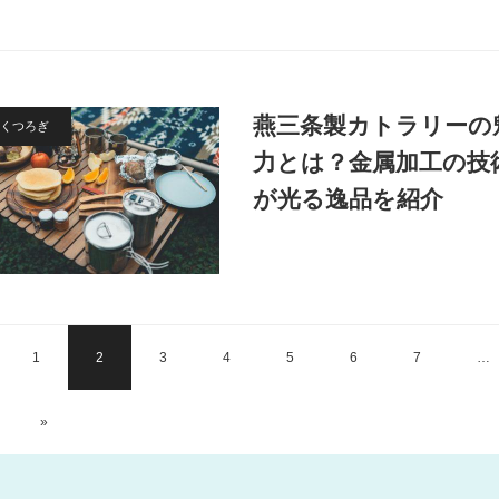
燕三条製カトラリーの
くつろぎ
力とは？金属加工の技
が光る逸品を紹介
1
2
3
4
5
6
7
…
»