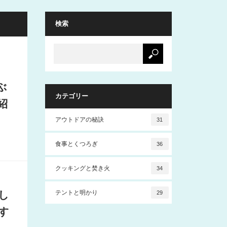
検索
ぶ
カテゴリー
紹
アウトドアの秘訣
31
食事とくつろぎ
36
クッキングと焚き火
34
し
テントと明かり
29
す