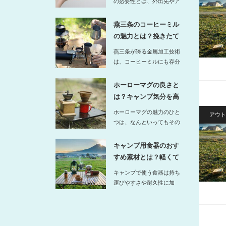
の必要性とは、外出先やア
ウトドアでトイレットペー
パーを清…
燕三条のコーヒーミル
の魅力とは？挽きたて
の味をキャ…
燕三条が誇る金属加工技術
は、コーヒーミルにも存分
に活かされています。特
に…
ホーローマグの良さと
は？キャンプ気分を高
めるレトロ…
ホーローマグの魅力のひと
アウト
つは、なんといってもその
レトロなデザインです。
ど…
キャンプ用食器のおす
すめ素材とは？軽くて
扱いやすい…
キャンプで使う食器は持ち
運びやすさや耐久性に加
え、使い心地や見た目の良
さも重視し…