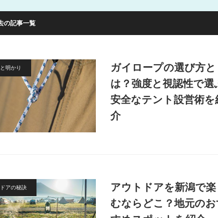
去の記事一覧
ガイロープの選び方と
と明かり
は？強度と視認性で選
安全なテント設営術を
介
アウトドアを新潟で楽
ドアの秘訣
むならどこ？地元のお