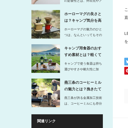
の必要性とは、外出先やア
ウトドアでトイレットペー
パーを清…
ホーローマグの良さと
は？キャンプ気分を高
めるレトロ…
ホーローマグの魅力のひと
つは、なんといってもその
レトロなデザインです。
ど…
キャンプ用食器のおす
すめ素材とは？軽くて
扱いやすい…
キャンプで使う食器は持ち
運びやすさや耐久性に加
え、使い心地や見た目の良
さも重視し…
燕三条のコーヒーミル
の魅力とは？挽きたて
の味をキャ…
燕三条が誇る金属加工技術
は、コーヒーミルにも存分
に活かされています。特
に…
関連リンク