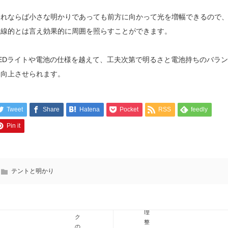
これならば小さな明かりであっても前方に向かって光を増幅できるので
直線的とは言え効果的に周囲を照らすことができます。
LEDライトや電池の仕様を越えて、工夫次第で明るさと電池持ちのバラン
を向上させられます。
オ
ー
Tweet
Share
Hatena
Pocket
RSS
feedly
キ
ガ
ャ
ナ
Pin it
ン
イ
プ
ザ
用
ー
ア
ケ
イ
テントと明かり
ー
ア
ス
ン
で
ラ
整
ッ
理
ク
整
の