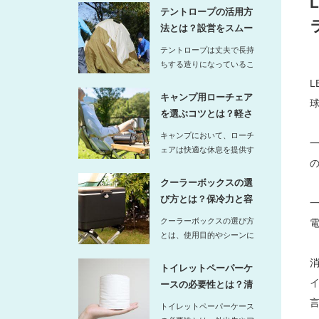
素材サイズ…
テントロープの活用方
法とは？設営をスムー
ズにする結…
テントロープは丈夫で長持
ちする造りになっているこ
とから、様々なシーンで活
L
用するこ…
キャンプ用ローチェア
を選ぶコツとは？軽さ
と安定感の…
キャンプにおいて、ローチ
ェアは快適な休息を提供す
る重要なアイテムですが、
選ぶ際に…
クーラーボックスの選
び方とは？保冷力と容
量の目安を…
クーラーボックスの選び方
とは、使用目的やシーンに
合わせて保冷力と容量を適
切に見極…
トイレットペーパーケ
ースの必要性とは？清
潔に持ち歩…
トイレットペーパーケース