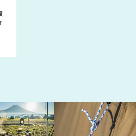
設
介
秘訣
テントと明かり