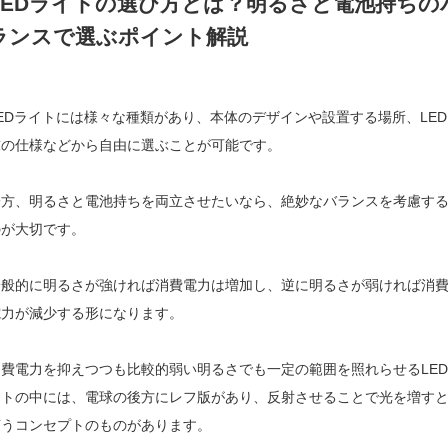
LEDライトの選び方とは？明るさと電池持ちの
ランスで選ぶポイント解説
EDライトには様々な種類があり、本体のデザインや設置する場所、LED
球の仕様などから自由に選ぶことが可能です。
一方、明るさと電池持ちを両立させたいなら、絶妙なバランスを考慮す
のが大切です。
一般的に明るさが強ければ消費電力は増加し、逆に明るさが弱ければ消
電力が減少する形になります。
消費電力を抑えつつも比較的弱い明るさでも一定の範囲を照れらせるLED
イトの中には、電球の後方にレフ版があり、反射させることで光を増す
言うコンセプトのものがあります。