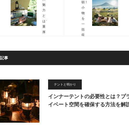
頓！
魅
小
力
物
と
を
は？
一
重
括
厚
収
感
納
と
す
機
る
能
便
記事
性
利
で
な
選
使
ぶ
い
収
方
テントと明かり
納
を
術
解
インナーテントの必要性とは？プ
説
イベート空間を確保する方法を解