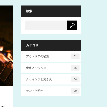
検索
カテゴリー
アウトドアの秘訣
31
食事とくつろぎ
36
クッキングと焚き火
34
テントと明かり
29