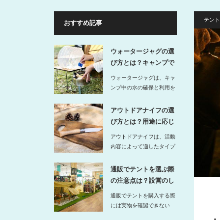
テント
おすすめ記事
ウォータージャグの選
び方とは？キャンプで
役立つ注水…
ウォータージャグは、キャ
ンプ中の水の確保と利用を
スムーズにするための必須
アイテム…
アウトドアナイフの選
び方とは？用途に応じ
たタイプを…
アウトドアナイフは、活動
内容によって適したタイプ
が異なります。たとえば
キ…
通販でテントを選ぶ際
の注意点は？設営のし
やすさや人…
通販でテントを購入する際
には実物を確認できない
分、設営のしやすさや使用